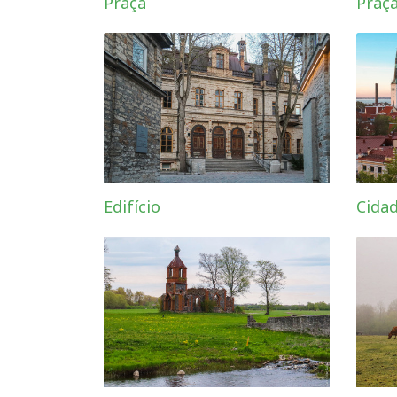
Praça
Praç
Edifício
Cida