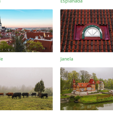
a
Esplanada
de
Janela