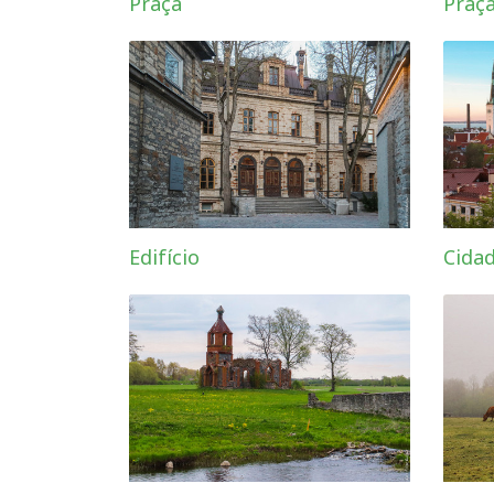
Praça
Praç
Edifício
Cida