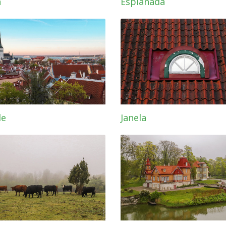
a
Esplanada
de
Janela