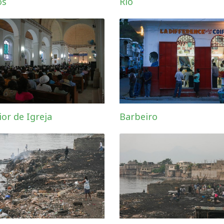
os
Rio
ior de Igreja
Barbeiro