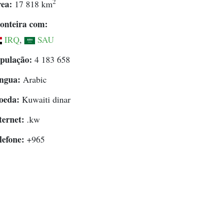
2
ea:
17 818 km
onteira com:
IRQ
,
SAU
pulação:
4 183 658
ngua:
Arabic
oeda:
Kuwaiti dinar
ternet:
.kw
lefone:
+965