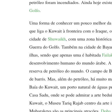
petróleo foram incendiados. Ainda hoje exist
Golfo
.
Uma forma de conhecer um pouco melhor da hi
que liga o Kuwait à fronteira com o Iraque, 
cidade de
Shuwaikh
, com uma zona histórica
Guerra do Golfo. Também na cidade de Baya
ilhas, sendo que apenas uma é habitada
Faila
desenvolvimento humano do mundo árabe. A 
reserva de petróleo do mundo. O campo de B
de barris. Mas, além do petróleo, há muito m
Baía do Kuwait, um porto natural de águas p
Casa Sadu, onde se pode admirar a arte beduí
Kuwait, o Museu Tariq Rajab centro da arte i
Mubarakeya são as principais atrações.
Doha