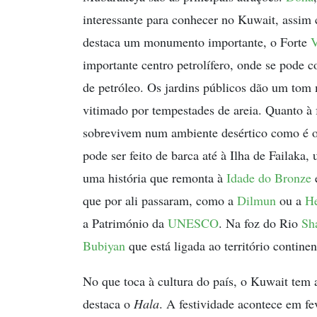
interessante para conhecer no Kuwait, assi
destaca um monumento importante, o Forte
V
importante centro petrolífero, onde se pode 
de petróleo. Os jardins públicos dão um tom m
vitimado por tempestades de areia. Quanto à f
sobrevivem num ambiente desértico como é o
pode ser feito de barca até à Ilha de Failaka
uma história que remonta à
Idade do Bronze
e
que por ali passaram, como a
Dilmun
ou a
He
a Património da
UNESCO
. Na foz do Rio
Sh
Bubiyan
que está ligada ao território contin
No que toca à cultura do país, o Kuwait tem 
destaca o
Hala
. A festividade acontece em f