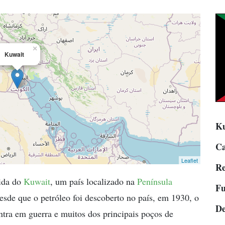
×
Kuwait
Ku
Ca
Leaflet
Re
vida do
Kuwait
, um país localizado na
Península
Fu
esde que o petróleo foi descoberto no país, em 1930, o
De
ntra em guerra e muitos dos principais poços de