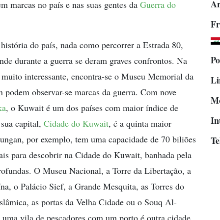
Ar
em marcas no país e nas suas gentes da
Guerra do
Fr
stória do país, nada como percorrer a Estrada 80,
Po
onde durante a guerra se deram graves confrontos. Na
 muito interessante, encontra-se o Museu Memorial da
Li
n podem observar-se marcas da guerra. Com nove
M
ka
, o Kuwait é um dos países com maior índice de
In
sua capital,
Cidade do Kuwait
, é a quinta maior
ungan, por exemplo, tem uma capacidade de 70 biliões
Te
ais para descobrir na Cidade do Kuwait, banhada pela
rofundas. O Museu Nacional, a Torre da Libertação, a
na, o Palácio Sief, a Grande Mesquita, as Torres do
slâmica, as portas da Velha Cidade ou o Souq Al-
, uma vila de pescadores com um porto é outra cidade