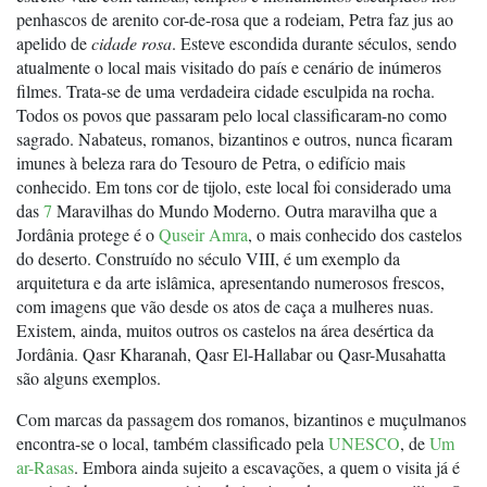
penhascos de arenito cor-de-rosa que a rodeiam, Petra faz jus ao
apelido de
cidade rosa
. Esteve escondida durante séculos, sendo
atualmente o local mais visitado do país e cenário de inúmeros
filmes. Trata-se de uma verdadeira cidade esculpida na rocha.
Todos os povos que passaram pelo local classificaram-no como
sagrado. Nabateus, romanos, bizantinos e outros, nunca ficaram
imunes à beleza rara do Tesouro de Petra, o edifício mais
conhecido. Em tons cor de tijolo, este local foi considerado uma
das
7
Maravilhas do Mundo Moderno. Outra maravilha que a
Jordânia protege é o
Quseir Amra
, o mais conhecido dos castelos
do deserto. Construído no século VIII, é um exemplo da
arquitetura e da arte islâmica, apresentando numerosos frescos,
com imagens que vão desde os atos de caça a mulheres nuas.
Existem, ainda, muitos outros os castelos na área desértica da
Jordânia. Qasr Kharanah, Qasr El-Hallabar ou Qasr-Musahatta
são alguns exemplos.
Com marcas da passagem dos romanos, bizantinos e muçulmanos
encontra-se o local, também classificado pela
UNESCO
, de
Um
ar-Rasas
. Embora ainda sujeito a escavações, a quem o visita já é