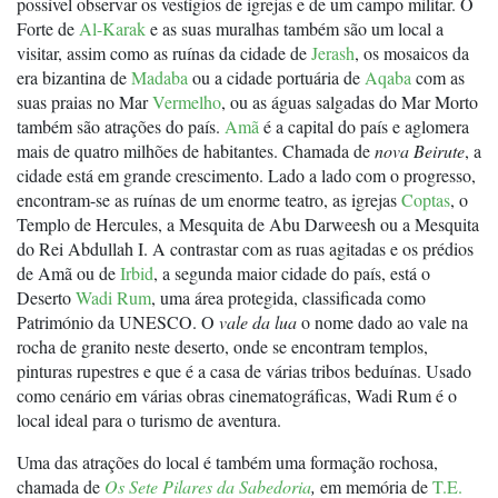
possível observar os vestígios de igrejas e de um campo militar. O
Forte de
Al-Karak
e as suas muralhas também são um local a
visitar, assim como as ruínas da cidade de
Jerash
, os mosaicos da
era bizantina de
Madaba
ou a cidade portuária de
Aqaba
com as
suas praias no Mar
Vermelho
, ou as águas salgadas do Mar Morto
também são atrações do país.
Amã
é a capital do país e aglomera
mais de quatro milhões de habitantes. Chamada de
nova Beirute
, a
cidade está em grande crescimento. Lado a lado com o progresso,
encontram-se as ruínas de um enorme teatro, as igrejas
Coptas
, o
Templo de Hercules, a Mesquita de Abu Darweesh ou a Mesquita
do Rei Abdullah I. A contrastar com as ruas agitadas e os prédios
de Amã ou de
Irbid
, a segunda maior cidade do país, está o
Deserto
Wadi Rum
, uma área protegida, classificada como
Património da UNESCO. O
vale da lua
o nome dado ao vale na
rocha de granito neste deserto, onde se encontram templos,
pinturas rupestres e que é a casa de várias tribos beduínas. Usado
como cenário em várias obras cinematográficas, Wadi Rum é o
local ideal para o turismo de aventura.
Uma das atrações do local é também uma formação rochosa,
chamada de
Os Sete Pilares da Sabedoria
,
em memória de
T.E.