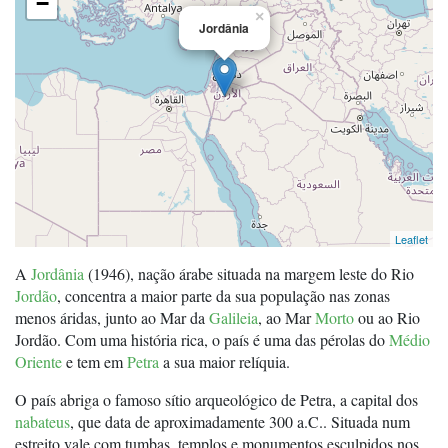
−
×
Jordânia
Leaflet
A
Jordânia
(1946), nação árabe situada na margem leste do Rio
Jordão
, concentra a maior parte da sua população nas zonas
menos áridas, junto ao Mar da
Galileia
, ao Mar
Morto
ou ao Rio
Jordão. Com uma história rica, o país é uma das pérolas do
Médio
Oriente
e tem em
Petra
a sua maior relíquia.
O país abriga o famoso sítio arqueológico de Petra, a capital dos
nabateus
, que data de aproximadamente 300 a.C.. Situada num
estreito vale com tumbas, templos e monumentos esculpidos nos