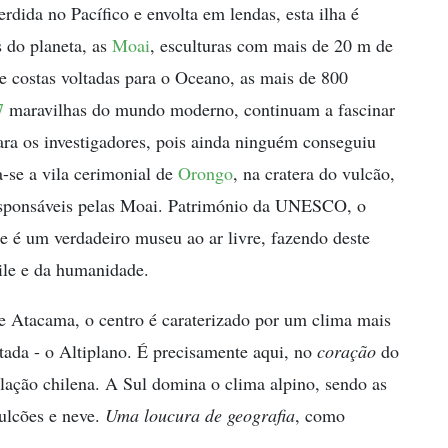
erdida no Pacífico e envolta em lendas, esta ilha é
s do planeta, as
Moai
, esculturas com mais de 20 m de
 De costas voltadas para o Oceano, as mais de 800
7
maravilhas do mundo moderno, continuam a fascinar
ara os investigadores, pois ainda ninguém conseguiu
a-se a vila cerimonial de
Orongo
, na cratera do vulcão,
esponsáveis pelas Moai. Património da UNESCO, o
a e é um verdadeiro museu ao ar livre, fazendo deste
ile e da humanidade.
e Atacama, o centro é caraterizado por um clima mais
ada - o Altiplano. É precisamente aqui, no
coração
do
lação chilena. A Sul domina o clima alpino, sendo as
vulcões e neve.
Uma loucura de geografia
, como