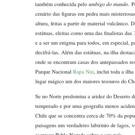
também conhecida pelo
umbigo do mundo
. P
cenário das figuras em pedra mais misteriosa
altura, feitas a partir de material vulcânico.
estátuas, eleitas como uma das finalistas das
e a ser um enigma para todos, em especial, p
decifrá-las. Além das estátuas, na ilha destac
onde se encontram casas dos antepassados r
Parque Nacional
Rapa Nui
, inclui toda a ilh
lugar mágico um dos maiores tesouros do Ch
Se no Norte predomina a aridez do Deserto d
temperado e por uma geografia menos acident
Chile que se concentra cerca de 70% da popu
paisagens um verdadeiro labirinto de lagos, 
escreveu Pablo Neruda sobre o seu país.