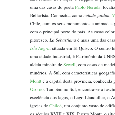
uma das casas do poeta
Pablo Neruda
, local
Bellavista. Conhecida como
cidade-jardim
,
V
Chile, com os seus monumentos e animadas 
com o principal porto do país. As casas color
pitoresco.
La Sebastiana
é mais uma das casas
Isla Negra
, situada em El Quisco. O centro hi
uma cidade industrial, é Património da UN
aldeia mineira de
Sewell
, com casas de madei
minérios. A Sul, com características geográf
Montt
é a capital desta província, conhecida
Osorno
. Também no Sul, encontra-se a fasci
excelência dos lagos, o Lago Llanquilue, o A
igrejas de
Chiloé
, um conjunto vasto de edifí
os séculos XVIII e XIX, Puerto Montt, o sít