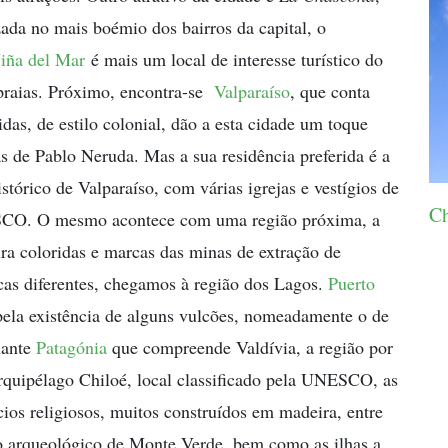
izada no mais boémio dos bairros da capital, o
iña del Mar
é mais um local de interesse turístico do
praias. Próximo, encontra-se
Valparaíso
, que conta
idas, de estilo colonial, dão a esta cidade um toque
 de Pablo Neruda. Mas a sua residência preferida é a
stórico de Valparaíso, com várias igrejas e vestígios de
Ch
ESCO. O mesmo acontece com uma região próxima, a
ra coloridas e marcas das minas de extração de
icas diferentes, chegamos à região dos Lagos.
Puerto
 pela existência de alguns vulcões, nomeadamente o de
nante
Patagónia
que compreende Valdívia, a região por
rquipélago Chiloé, local classificado pela UNESCO, as
cios religiosos, muitos construídos em madeira, entre
io arqueológico de Monte Verde, bem como as ilhas a