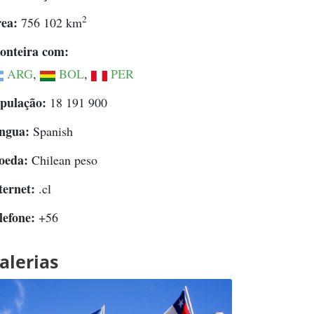
2
ea:
756 102 km
onteira com:
ARG
,
BOL
,
PER
pulação:
18 191 900
ngua:
Spanish
oeda:
Chilean peso
ternet:
.cl
lefone:
+56
alerias