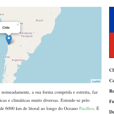
×
Chile
Ch
Ca
Leaflet
Re
io, nomeadamente, a sua forma comprida e estreita, faz
icas e climáticas muito diversas. Estende-se pelo
Fu
de 6000 km de litoral ao longo do Oceano
Pacífico
. É
De