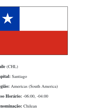
ile
(CHL)
pital:
Santiago
gião:
Americas (South America)
so Horário:
-06:00, -04:00
nominação:
Chilean