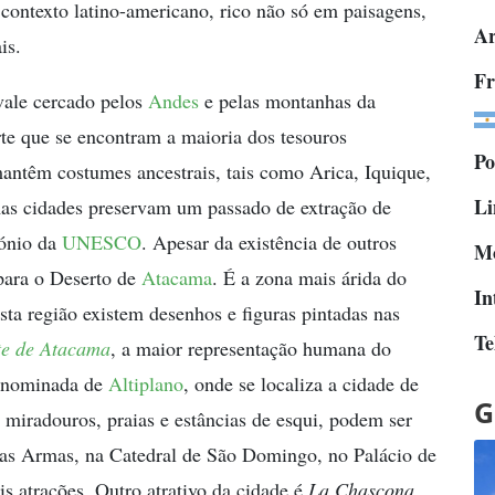
ontexto latino-americano, rico não só em paisagens,
Ar
is.
Fr
 vale cercado pelos
Andes
e pelas montanhas da
rte que se encontram a maioria dos tesouros
Po
ntêm costumes ancestrais, tais como Arica, Iquique,
Li
imas cidades preservam um passado de extração de
mónio da
UNESCO
. Apesar da existência de outros
M
 para o Deserto de
Atacama
. É a zona mais árida do
In
sta região existem desenhos e figuras pintadas nas
Te
te de Atacama
, a maior representação humana do
denominada de
Altiplano
, onde se localiza a cidade de
G
, miradouros, praias e estâncias de esqui, podem ser
das Armas, na Catedral de São Domingo, no Palácio de
s atrações. Outro atrativo da cidade é
La Chascona
,