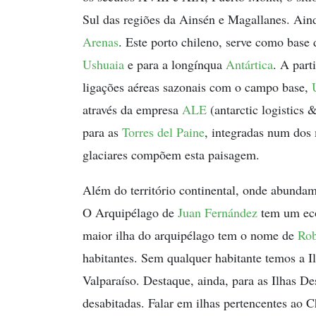
Sul das regiões da Ainsén e Magallanes. Ai
Arenas
. Este porto chileno, serve como base 
Ushuaia
e para a longínqua
Antártica
. A part
ligações aéreas sazonais com o campo base,
através da empresa
ALE
(antarctic logistics 
para as
Torres del Paine
, integradas num dos 
glaciares compõem esta paisagem.
Além do território continental, onde abundam
O Arquipélago de
Juan Fernández
tem um eco
maior ilha do arquipélago tem o nome de
Rob
habitantes. Sem qualquer habitante temos a I
Valparaíso. Destaque, ainda, para as Ilhas D
desabitadas. Falar em ilhas pertencentes ao C